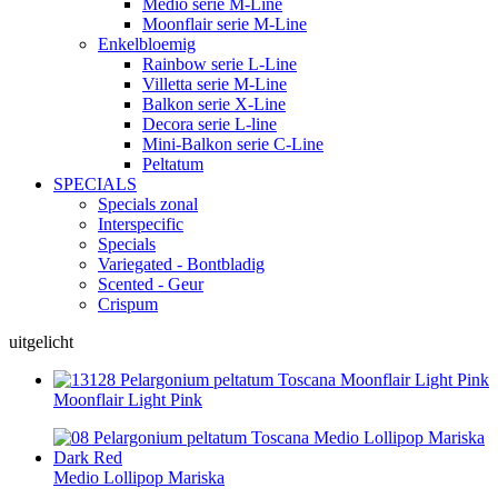
Medio serie M-Line
Moonflair serie M-Line
Enkelbloemig
Rainbow serie L-Line
Villetta serie M-Line
Balkon serie X-Line
Decora serie L-line
Mini-Balkon serie C-Line
Peltatum
SPECIALS
Specials zonal
Interspecific
Specials
Variegated - Bontbladig
Scented - Geur
Crispum
uitgelicht
Moonflair Light Pink
Medio Lollipop Mariska