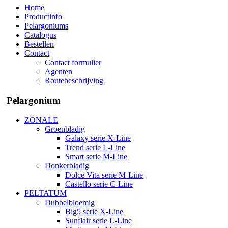
Home
Productinfo
Pelargoniums
Catalogus
Bestellen
Contact
Contact formulier
Agenten
Routebeschrijving
Pelargonium
ZONALE
Groenbladig
Galaxy serie X-Line
Trend serie L-Line
Smart serie M-Line
Donkerbladig
Dolce Vita serie M-Line
Castello serie C-Line
PELTATUM
Dubbelbloemig
Big5 serie X-Line
Sunflair serie L-Line