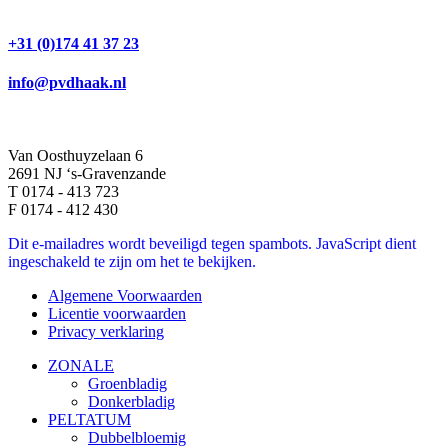
+31 (0)174 41 37 23
info@pvdhaak.nl
Van Oosthuyzelaan 6
2691 NJ ‘s-Gravenzande
T 0174 - 413 723
F 0174 - 412 430
Dit e-mailadres wordt beveiligd tegen spambots. JavaScript dient
ingeschakeld te zijn om het te bekijken.
Algemene Voorwaarden
Licentie voorwaarden
Privacy verklaring
ZONALE
Groenbladig
Donkerbladig
PELTATUM
Dubbelbloemig