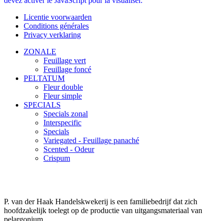
devez activer le JavaScript pour la visualiser.
Licentie voorwaarden
Conditions générales
Privacy verklaring
ZONALE
Feuillage vert
Feuillage foncé
PELTATUM
Fleur double
Fleur simple
SPECIALS
Specials zonal
Interspecific
Specials
Variegated - Feuillage panaché
Scented - Odeur
Crispum
P. van der Haak Handelskwekerij is een familiebedrijf dat zich
hoofdzakelijk toelegt op de productie van uitgangsmateriaal van
pelargonium.