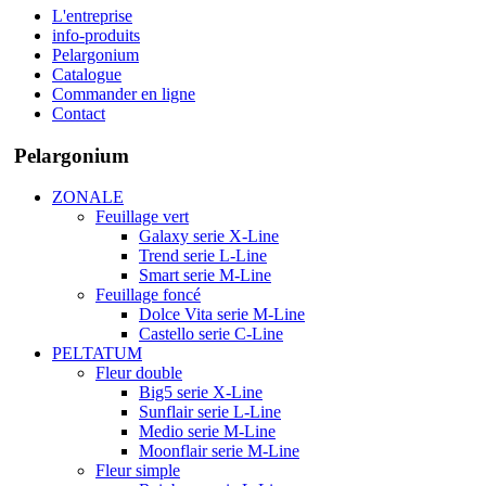
L'entreprise
info-produits
Pelargonium
Catalogue
Commander en ligne
Contact
Pelargonium
ZONALE
Feuillage vert
Galaxy serie X-Line
Trend serie L-Line
Smart serie M-Line
Feuillage foncé
Dolce Vita serie M-Line
Castello serie C-Line
PELTATUM
Fleur double
Big5 serie X-Line
Sunflair serie L-Line
Medio serie M-Line
Moonflair serie M-Line
Fleur simple