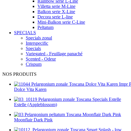
Rainbow serie L-Line
Villetta serie M-Line
Balkon serie X-Line
Decora serie L-line
Mini-Balkon serie C-Line
Peltatum
SPECIALS
Specials zonal
Interspecific
Specials
Variegated - Feuillage panaché
Scented - Odeur
Crispum
NOS PRODUITS
Dolce Vita Karen
Estelle (Appleblossom)
Moonflair Dark Pink