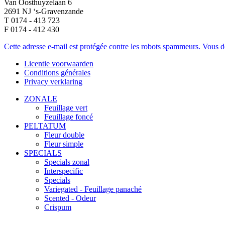
Van Oosthuyzelaan 6
2691 NJ ‘s-Gravenzande
T 0174 - 413 723
F 0174 - 412 430
Cette adresse e-mail est protégée contre les robots spammeurs. Vous dev
Licentie voorwaarden
Conditions générales
Privacy verklaring
ZONALE
Feuillage vert
Feuillage foncé
PELTATUM
Fleur double
Fleur simple
SPECIALS
Specials zonal
Interspecific
Specials
Variegated - Feuillage panaché
Scented - Odeur
Crispum