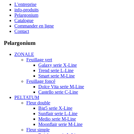
L'entreprise
info-produits
Pelargonium
Catalogue
Commander en ligne
Contact
Pelargonium
ZONALE
Feuillage vert
Galaxy serie X-Line
Trend serie L-Line
Smart serie M-Line
Feuillage foncé
Dolce Vita serie M-Line
Castello serie C-Line
PELTATUM
Fleur double
Big5 serie X-Line
Sunflair serie L-Line
Medio serie M-Line
Moonflair serie M-Line
Fleur simple