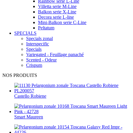
Rainbow serie L-Line
Villetta serie M-Line
Balkon serie X-Line
Decora serie L-line
Mini-Balkon serie C-Line
Peltatum
SPECIALS
Specials zonal
Interspecific
Specials
Variegated - Feuillage panaché
Scented - Odeur
Crispum
NOS PRODUITS
Castello Robiene
Smart Maureen