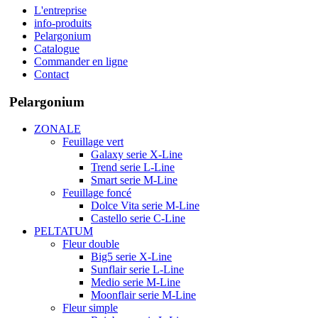
L'entreprise
info-produits
Pelargonium
Catalogue
Commander en ligne
Contact
Pelargonium
ZONALE
Feuillage vert
Galaxy serie X-Line
Trend serie L-Line
Smart serie M-Line
Feuillage foncé
Dolce Vita serie M-Line
Castello serie C-Line
PELTATUM
Fleur double
Big5 serie X-Line
Sunflair serie L-Line
Medio serie M-Line
Moonflair serie M-Line
Fleur simple