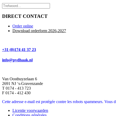
DIRECT CONTACT
Order online
Download orderform 2026
-20
27
+31 (0)174 41 37 23
info@pvdhaak.nl
Van Oosthuyzelaan 6
2691 NJ ‘s-Gravenzande
T 0174 - 413 723
F 0174 - 412 430
Cette adresse e-mail est protégée contre les robots spammeurs. Vous dev
Licentie voorwaarden
Conditions générales