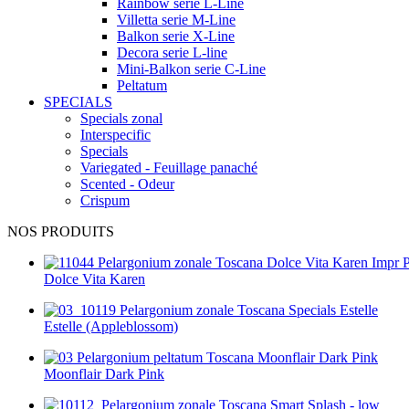
Rainbow serie L-Line
Villetta serie M-Line
Balkon serie X-Line
Decora serie L-line
Mini-Balkon serie C-Line
Peltatum
SPECIALS
Specials zonal
Interspecific
Specials
Variegated - Feuillage panaché
Scented - Odeur
Crispum
NOS PRODUITS
Dolce Vita Karen
Estelle (Appleblossom)
Moonflair Dark Pink