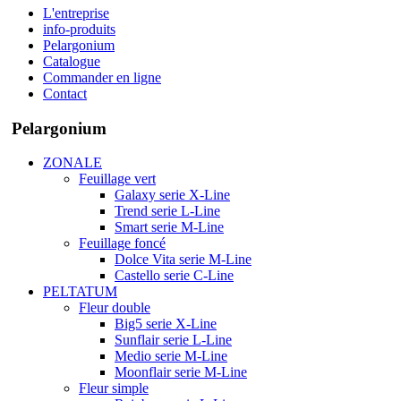
L'entreprise
info-produits
Pelargonium
Catalogue
Commander en ligne
Contact
Pelargonium
ZONALE
Feuillage vert
Galaxy serie X-Line
Trend serie L-Line
Smart serie M-Line
Feuillage foncé
Dolce Vita serie M-Line
Castello serie C-Line
PELTATUM
Fleur double
Big5 serie X-Line
Sunflair serie L-Line
Medio serie M-Line
Moonflair serie M-Line
Fleur simple