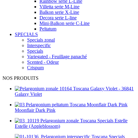
Rainbow serie L-Line
Villetta serie M-Line
Balkon serie X-Line
Decora serie L-line
Mini-Balkon serie C-Line
Peltatum
SPECIALS
Specials zonal
Interspecific
Specials
Variegated - Feuillage panaché
Scented - Odeur
Crispum
NOS PRODUITS
Galaxy Violet
Moonflair Dark Pink
Estelle (Appleblossom)