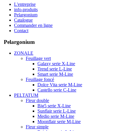
L'entreprise
info-produits
Pelargonium
Catalogue
Commander en ligne
Contact
Pelargonium
ZONALE
Feuillage vert
Galaxy serie X-Line
Trend serie L-Line
Smart serie M-Line
Feuillage foncé
Dolce Vita serie M-Line
Castello serie C-Line
PELTATUM
Fleur double
Big5 serie X-Line
Sunflair serie L-Line
Medio serie M-Line
Moonflair serie M-Line
Fleur simple