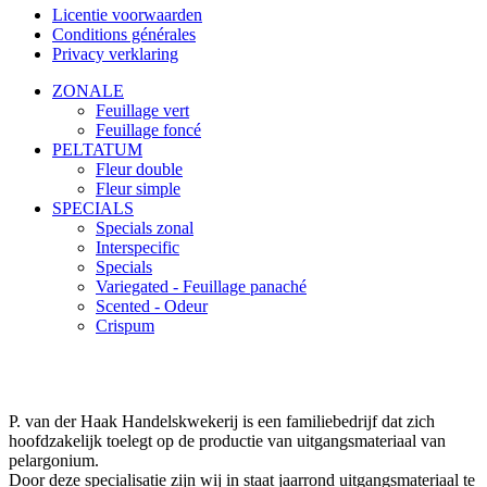
Licentie voorwaarden
Conditions générales
Privacy verklaring
ZONALE
Feuillage vert
Feuillage foncé
PELTATUM
Fleur double
Fleur simple
SPECIALS
Specials zonal
Interspecific
Specials
Variegated - Feuillage panaché
Scented - Odeur
Crispum
P. van der Haak Handelskwekerij is een familiebedrijf dat zich
hoofdzakelijk toelegt op de productie van uitgangsmateriaal van
pelargonium.
Door deze specialisatie zijn wij in staat jaarrond uitgangsmateriaal te