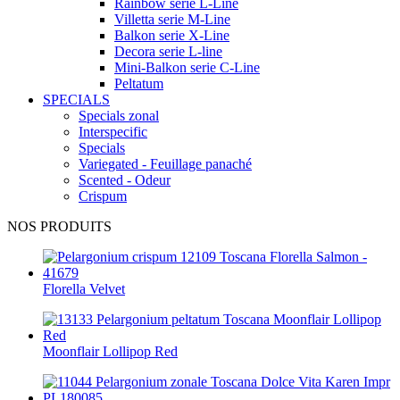
Rainbow serie L-Line
Villetta serie M-Line
Balkon serie X-Line
Decora serie L-line
Mini-Balkon serie C-Line
Peltatum
SPECIALS
Specials zonal
Interspecific
Specials
Variegated - Feuillage panaché
Scented - Odeur
Crispum
NOS PRODUITS
Florella Velvet
Moonflair Lollipop Red