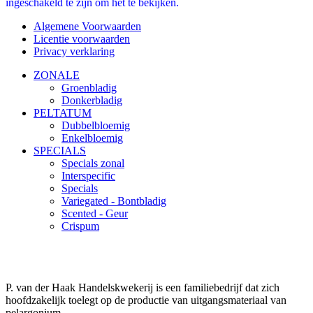
ingeschakeld te zijn om het te bekijken.
Algemene Voorwaarden
Licentie voorwaarden
Privacy verklaring
ZONALE
Groenbladig
Donkerbladig
PELTATUM
Dubbelbloemig
Enkelbloemig
SPECIALS
Specials zonal
Interspecific
Specials
Variegated - Bontbladig
Scented - Geur
Crispum
P. van der Haak Handelskwekerij is een familiebedrijf dat zich
hoofdzakelijk toelegt op de productie van uitgangsmateriaal van
pelargonium.