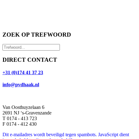
ZOEK OP TREFWOORD
DIRECT CONTACT
+31 (0)174 41 37 23
info@pvdhaak.nl
Van Oosthuyzelaan 6
2691 NJ ‘s-Gravenzande
T 0174 - 413 723
F 0174 - 412 430
Dit e-mailadres wordt beveiligd tegen spambots. JavaScript dient