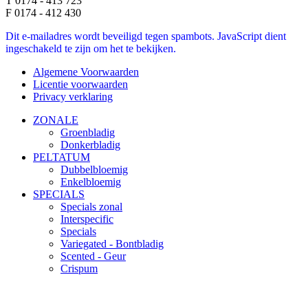
T 0174 - 413 723
F 0174 - 412 430
Dit e-mailadres wordt beveiligd tegen spambots. JavaScript dient
ingeschakeld te zijn om het te bekijken.
Algemene Voorwaarden
Licentie voorwaarden
Privacy verklaring
ZONALE
Groenbladig
Donkerbladig
PELTATUM
Dubbelbloemig
Enkelbloemig
SPECIALS
Specials zonal
Interspecific
Specials
Variegated - Bontbladig
Scented - Geur
Crispum