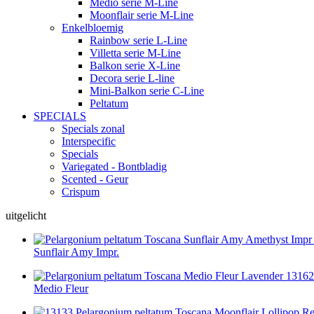
Medio serie M-Line
Moonflair serie M-Line
Enkelbloemig
Rainbow serie L-Line
Villetta serie M-Line
Balkon serie X-Line
Decora serie L-line
Mini-Balkon serie C-Line
Peltatum
SPECIALS
Specials zonal
Interspecific
Specials
Variegated - Bontbladig
Scented - Geur
Crispum
uitgelicht
Sunflair Amy Impr.
Medio Fleur