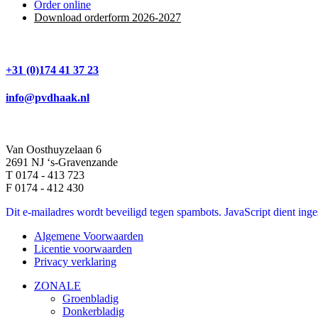
Order online
Download orderform 2026
-20
27
+31 (0)174 41 37 23
info@pvdhaak.nl
Van Oosthuyzelaan 6
2691 NJ ‘s-Gravenzande
T 0174 - 413 723
F 0174 - 412 430
Dit e-mailadres wordt beveiligd tegen spambots. JavaScript dient inges
Algemene Voorwaarden
Licentie voorwaarden
Privacy verklaring
ZONALE
Groenbladig
Donkerbladig