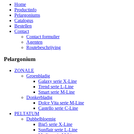
Home
Productinfo
Pelargoniums
Catalogus
Bestellen
Contact
Contact formulier
Agenten
Routebeschrijving
Pelargonium
ZONALE
Groenbladig
Galaxy serie X-Line
Trend serie L-Line
Smart serie M-Line
Donkerbladig
Dolce Vita serie M-Line
Castello serie C-Line
PELTATUM
Dubbelbloemig
Big5 serie X-Line
Sunflair serie L-Line