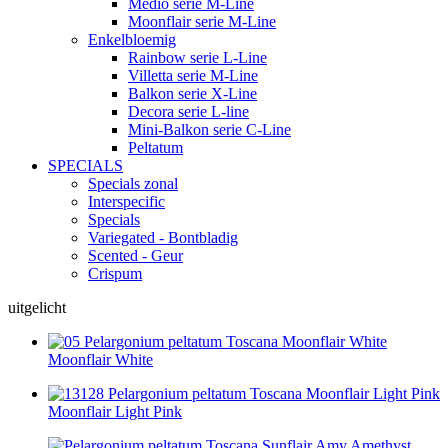
Medio serie M-Line
Moonflair serie M-Line
Enkelbloemig
Rainbow serie L-Line
Villetta serie M-Line
Balkon serie X-Line
Decora serie L-line
Mini-Balkon serie C-Line
Peltatum
SPECIALS
Specials zonal
Interspecific
Specials
Variegated - Bontbladig
Scented - Geur
Crispum
uitgelicht
Moonflair White
Moonflair Light Pink