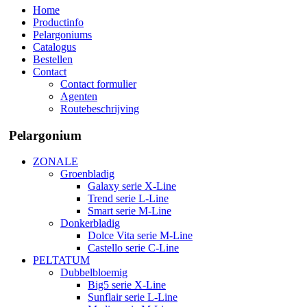
Home
Productinfo
Pelargoniums
Catalogus
Bestellen
Contact
Contact formulier
Agenten
Routebeschrijving
Pelargonium
ZONALE
Groenbladig
Galaxy serie X-Line
Trend serie L-Line
Smart serie M-Line
Donkerbladig
Dolce Vita serie M-Line
Castello serie C-Line
PELTATUM
Dubbelbloemig
Big5 serie X-Line
Sunflair serie L-Line