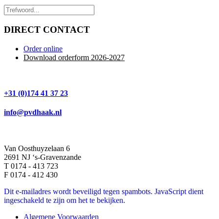
DIRECT CONTACT
Order online
Download orderform 2026
-20
27
+31 (0)174 41 37 23
info@pvdhaak.nl
Van Oosthuyzelaan 6
2691 NJ ‘s-Gravenzande
T 0174 - 413 723
F 0174 - 412 430
Dit e-mailadres wordt beveiligd tegen spambots. JavaScript dient
ingeschakeld te zijn om het te bekijken.
Algemene Voorwaarden