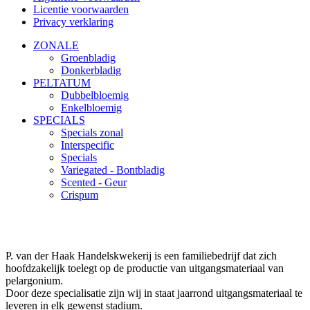
Licentie voorwaarden
Privacy verklaring
ZONALE
Groenbladig
Donkerbladig
PELTATUM
Dubbelbloemig
Enkelbloemig
SPECIALS
Specials zonal
Interspecific
Specials
Variegated - Bontbladig
Scented - Geur
Crispum
P. van der Haak Handelskwekerij is een familiebedrijf dat zich
hoofdzakelijk toelegt op de productie van uitgangsmateriaal van
pelargonium.
Door deze specialisatie zijn wij in staat jaarrond uitgangsmateriaal te
leveren in elk gewenst stadium.