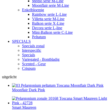
Medio serie M-Line
Moonflair serie M-Line
Enkelbloemig
Rainbow serie L-Line
Villetta serie M-Line
Balkon serie X-Line
Decora serie L-line
Mini-Balkon serie C-Line
Peltatum
SPECIALS
Specials zonal
Interspecific
Specials
Variegated - Bontbladig
Scented - Geur
Crispum
uitgelicht
Moonflair Dark Pink
Smart Maureen