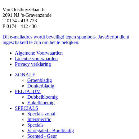
Van Oosthuyzelaan 6
2691 NJ ‘s-Gravenzande
T 0174 - 413 723
F 0174 - 412 430
Dit e-mailadres wordt beveiligd tegen spambots. JavaScript dient
ingeschakeld te zijn om het te bekijken.
Algemene Voorwaarden
Licentie voorwaarden
Privacy verklaring
ZONALE
Groenbladig
Donkerbladig
PELTATUM
Dubbelbloemig
Enkelbloemig
SPECIALS
Specials zonal
Interspecific
Specials
Variegated - Bontbladig
Scented - Geur