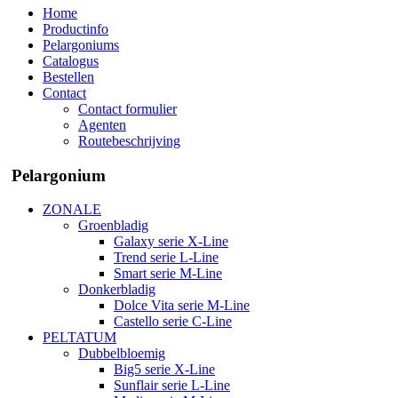
Home
Productinfo
Pelargoniums
Catalogus
Bestellen
Contact
Contact formulier
Agenten
Routebeschrijving
Pelargonium
ZONALE
Groenbladig
Galaxy serie X-Line
Trend serie L-Line
Smart serie M-Line
Donkerbladig
Dolce Vita serie M-Line
Castello serie C-Line
PELTATUM
Dubbelbloemig
Big5 serie X-Line
Sunflair serie L-Line