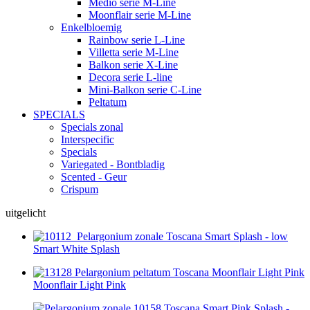
Medio serie M-Line
Moonflair serie M-Line
Enkelbloemig
Rainbow serie L-Line
Villetta serie M-Line
Balkon serie X-Line
Decora serie L-line
Mini-Balkon serie C-Line
Peltatum
SPECIALS
Specials zonal
Interspecific
Specials
Variegated - Bontbladig
Scented - Geur
Crispum
uitgelicht
Smart White Splash
Moonflair Light Pink