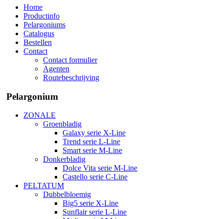
Home
Productinfo
Pelargoniums
Catalogus
Bestellen
Contact
Contact formulier
Agenten
Routebeschrijving
Pelargonium
ZONALE
Groenbladig
Galaxy serie X-Line
Trend serie L-Line
Smart serie M-Line
Donkerbladig
Dolce Vita serie M-Line
Castello serie C-Line
PELTATUM
Dubbelbloemig
Big5 serie X-Line
Sunflair serie L-Line