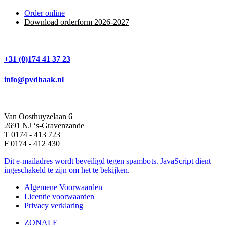
Order online
Download orderform 2026
-20
27
+31 (0)174 41 37 23
info@pvdhaak.nl
Van Oosthuyzelaan 6
2691 NJ ‘s-Gravenzande
T 0174 - 413 723
F 0174 - 412 430
Dit e-mailadres wordt beveiligd tegen spambots. JavaScript dient
ingeschakeld te zijn om het te bekijken.
Algemene Voorwaarden
Licentie voorwaarden
Privacy verklaring
ZONALE