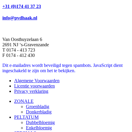
+31 (0)174 41 37 23
info@pvdhaak.nl
Van Oosthuyzelaan 6
2691 NJ ‘s-Gravenzande
T 0174 - 413 723
F 0174 - 412 430
Dit e-mailadres wordt beveiligd tegen spambots. JavaScript dient
ingeschakeld te zijn om het te bekijken.
Algemene Voorwaarden
Licentie voorwaarden
Privacy verklaring
ZONALE
Groenbladig
Donkerbladig
PELTATUM
Dubbelbloemig
Enkelbloemig