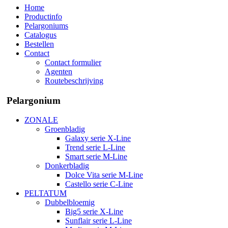
Home
Productinfo
Pelargoniums
Catalogus
Bestellen
Contact
Contact formulier
Agenten
Routebeschrijving
Pelargonium
ZONALE
Groenbladig
Galaxy serie X-Line
Trend serie L-Line
Smart serie M-Line
Donkerbladig
Dolce Vita serie M-Line
Castello serie C-Line
PELTATUM
Dubbelbloemig
Big5 serie X-Line
Sunflair serie L-Line