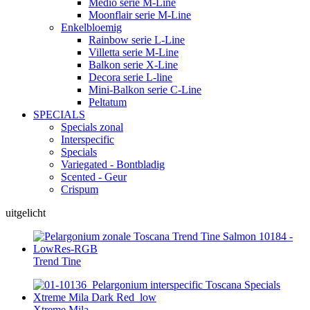
Medio serie M-Line
Moonflair serie M-Line
Enkelbloemig
Rainbow serie L-Line
Villetta serie M-Line
Balkon serie X-Line
Decora serie L-line
Mini-Balkon serie C-Line
Peltatum
SPECIALS
Specials zonal
Interspecific
Specials
Variegated - Bontbladig
Scented - Geur
Crispum
uitgelicht
Trend Tine
Xtreme Mila