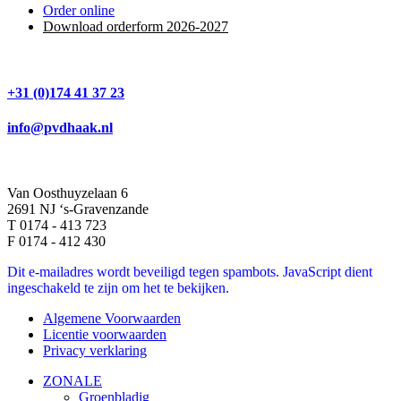
Order online
Download orderform 2026
-20
27
+31 (0)174 41 37 23
info@pvdhaak.nl
Van Oosthuyzelaan 6
2691 NJ ‘s-Gravenzande
T 0174 - 413 723
F 0174 - 412 430
Dit e-mailadres wordt beveiligd tegen spambots. JavaScript dient
ingeschakeld te zijn om het te bekijken.
Algemene Voorwaarden
Licentie voorwaarden
Privacy verklaring
ZONALE
Groenbladig