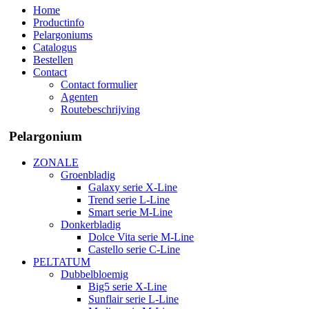
Home
Productinfo
Pelargoniums
Catalogus
Bestellen
Contact
Contact formulier
Agenten
Routebeschrijving
Pelargonium
ZONALE
Groenbladig
Galaxy serie X-Line
Trend serie L-Line
Smart serie M-Line
Donkerbladig
Dolce Vita serie M-Line
Castello serie C-Line
PELTATUM
Dubbelbloemig
Big5 serie X-Line
Sunflair serie L-Line