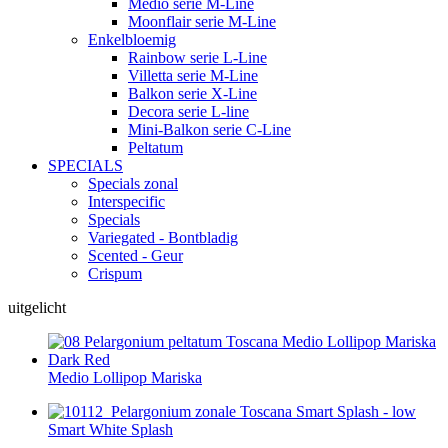
Medio serie M-Line
Moonflair serie M-Line
Enkelbloemig
Rainbow serie L-Line
Villetta serie M-Line
Balkon serie X-Line
Decora serie L-line
Mini-Balkon serie C-Line
Peltatum
SPECIALS
Specials zonal
Interspecific
Specials
Variegated - Bontbladig
Scented - Geur
Crispum
uitgelicht
Medio Lollipop Mariska
Smart White Splash