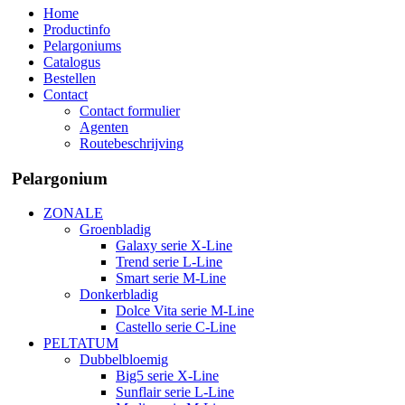
Home
Productinfo
Pelargoniums
Catalogus
Bestellen
Contact
Contact formulier
Agenten
Routebeschrijving
Pelargonium
ZONALE
Groenbladig
Galaxy serie X-Line
Trend serie L-Line
Smart serie M-Line
Donkerbladig
Dolce Vita serie M-Line
Castello serie C-Line
PELTATUM
Dubbelbloemig
Big5 serie X-Line
Sunflair serie L-Line