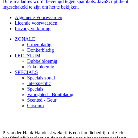
Dit e-mailadres wordt beveiligd tegen spambots. JavaScript dient
ingeschakeld te zijn om het te bekijken.
Algemene Voorwaarden
Licentie voorwaarden
Privacy verklaring
ZONALE
Groenbladig
Donkerbladig
PELTATUM
Dubbelbloemig
Enkelbloemig
SPECIALS
Specials zonal
Interspecific
Specials
Variegated - Bontbladig
Scented - Geur
Crispum
P. van der Haak Handelskwekerij is een familiebedrijf dat zich