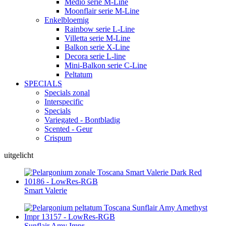
Medio serie M-Line
Moonflair serie M-Line
Enkelbloemig
Rainbow serie L-Line
Villetta serie M-Line
Balkon serie X-Line
Decora serie L-line
Mini-Balkon serie C-Line
Peltatum
SPECIALS
Specials zonal
Interspecific
Specials
Variegated - Bontbladig
Scented - Geur
Crispum
uitgelicht
Smart Valerie
Sunflair Amy Impr.