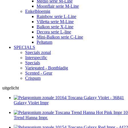
Medio serie M-Line
Moonflair serie M-Line
Enkelbloemig
Rainbow serie L-Line
Villetta serie M-Line
Balkon serie X-Line
Decora serie L-line
Mini-Balkon serie C-Line
Peltatum
SPECIALS
Specials zonal
Interspecific
Specials
Variegated - Bontbladig
Scented - Geur
Crispum
uitgelicht
Galaxy Violet Impr
Trend Hanna Impr.