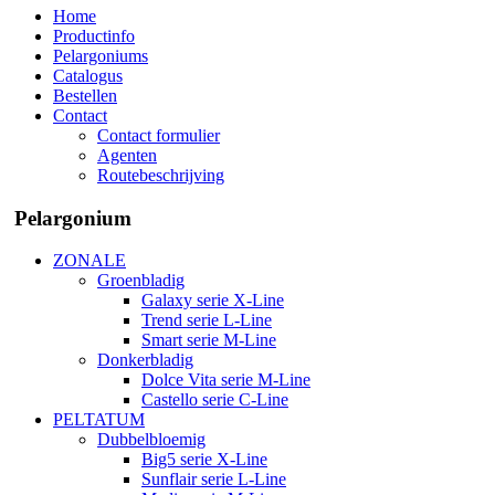
Home
Productinfo
Pelargoniums
Catalogus
Bestellen
Contact
Contact formulier
Agenten
Routebeschrijving
Pelargonium
ZONALE
Groenbladig
Galaxy serie X-Line
Trend serie L-Line
Smart serie M-Line
Donkerbladig
Dolce Vita serie M-Line
Castello serie C-Line
PELTATUM
Dubbelbloemig
Big5 serie X-Line
Sunflair serie L-Line