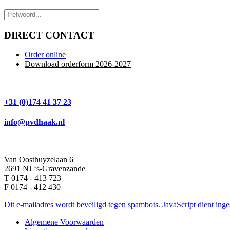
DIRECT CONTACT
Order online
Download orderform 2026
-20
27
+31 (0)174 41 37 23
info@pvdhaak.nl
Van Oosthuyzelaan 6
2691 NJ ‘s-Gravenzande
T 0174 - 413 723
F 0174 - 412 430
Dit e-mailadres wordt beveiligd tegen spambots. JavaScript dient inges
Algemene Voorwaarden