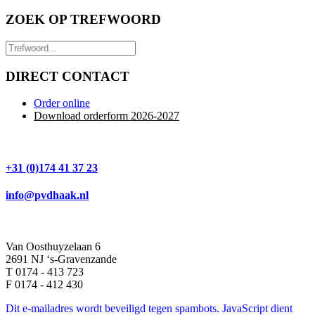
ZOEK OP TREFWOORD
DIRECT CONTACT
Order online
Download orderform 2026
-20
27
+31 (0)174 41 37 23
info@pvdhaak.nl
Van Oosthuyzelaan 6
2691 NJ ‘s-Gravenzande
T 0174 - 413 723
F 0174 - 412 430
Dit e-mailadres wordt beveiligd tegen spambots. JavaScript dient