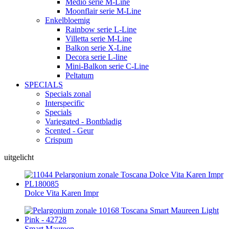
Medio serie M-Line
Moonflair serie M-Line
Enkelbloemig
Rainbow serie L-Line
Villetta serie M-Line
Balkon serie X-Line
Decora serie L-line
Mini-Balkon serie C-Line
Peltatum
SPECIALS
Specials zonal
Interspecific
Specials
Variegated - Bontbladig
Scented - Geur
Crispum
uitgelicht
Dolce Vita Karen Impr
Smart Maureen