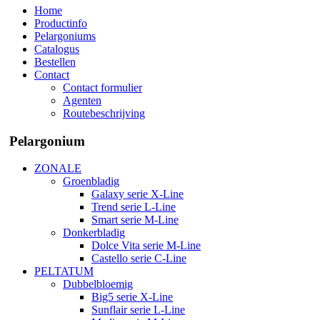
Home
Productinfo
Pelargoniums
Catalogus
Bestellen
Contact
Contact formulier
Agenten
Routebeschrijving
Pelargonium
ZONALE
Groenbladig
Galaxy serie X-Line
Trend serie L-Line
Smart serie M-Line
Donkerbladig
Dolce Vita serie M-Line
Castello serie C-Line
PELTATUM
Dubbelbloemig
Big5 serie X-Line
Sunflair serie L-Line