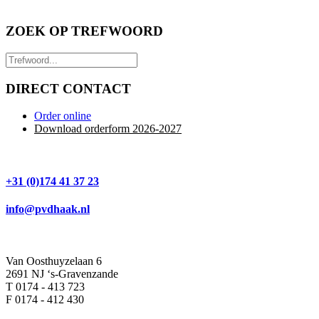
ZOEK OP TREFWOORD
DIRECT CONTACT
Order online
Download orderform 2026
-20
27
+31 (0)174 41 37 23
info@pvdhaak.nl
Van Oosthuyzelaan 6
2691 NJ ‘s-Gravenzande
T 0174 - 413 723
F 0174 - 412 430