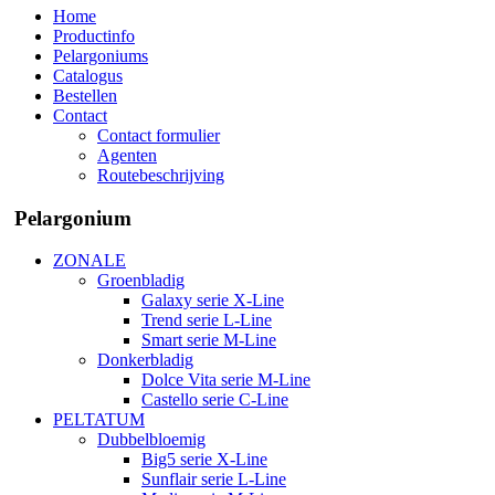
Home
Productinfo
Pelargoniums
Catalogus
Bestellen
Contact
Contact formulier
Agenten
Routebeschrijving
Pelargonium
ZONALE
Groenbladig
Galaxy serie X-Line
Trend serie L-Line
Smart serie M-Line
Donkerbladig
Dolce Vita serie M-Line
Castello serie C-Line
PELTATUM
Dubbelbloemig
Big5 serie X-Line
Sunflair serie L-Line