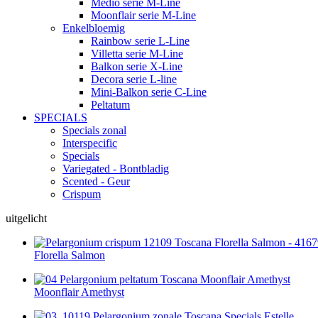
Medio serie M-Line
Moonflair serie M-Line
Enkelbloemig
Rainbow serie L-Line
Villetta serie M-Line
Balkon serie X-Line
Decora serie L-line
Mini-Balkon serie C-Line
Peltatum
SPECIALS
Specials zonal
Interspecific
Specials
Variegated - Bontbladig
Scented - Geur
Crispum
uitgelicht
Florella Salmon
Moonflair Amethyst