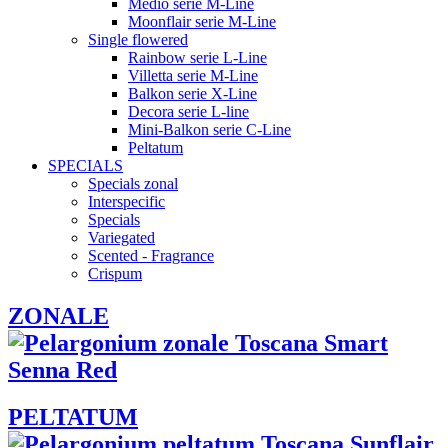
Medio serie M-Line
Moonflair serie M-Line
Single flowered
Rainbow serie L-Line
Villetta serie M-Line
Balkon serie X-Line
Decora serie L-line
Mini-Balkon serie C-Line
Peltatum
SPECIALS
Specials zonal
Interspecific
Specials
Variegated
Scented - Fragrance
Crispum
ZONALE
PELTATUM