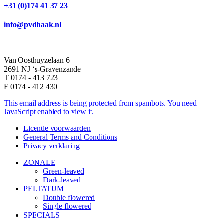
+31 (0)174 41 37 23
info@pvdhaak.nl
Van Oosthuyzelaan 6
2691 NJ ‘s-Gravenzande
T 0174 - 413 723
F 0174 - 412 430
This email address is being protected from spambots. You need
JavaScript enabled to view it.
Licentie voorwaarden
General Terms and Conditions
Privacy verklaring
ZONALE
Green-leaved
Dark-leaved
PELTATUM
Double flowered
Single flowered
SPECIALS