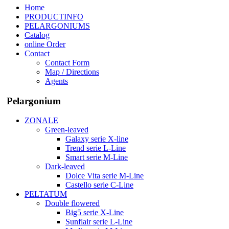
Home
PRODUCTINFO
PELARGONIUMS
Catalog
online Order
Contact
Contact Form
Map / Directions
Agents
Pelargonium
ZONALE
Green-leaved
Galaxy serie X-line
Trend serie L-Line
Smart serie M-Line
Dark-leaved
Dolce Vita serie M-Line
Castello serie C-Line
PELTATUM
Double flowered
Big5 serie X-Line
Sunflair serie L-Line