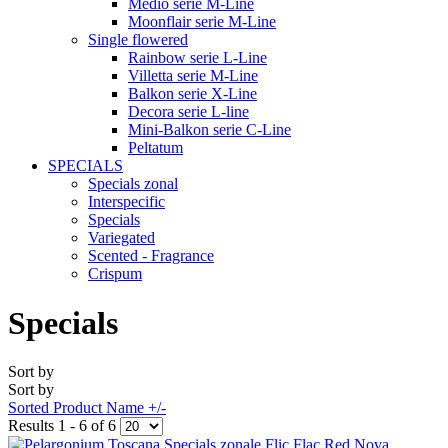
Medio serie M-Line
Moonflair serie M-Line
Single flowered
Rainbow serie L-Line
Villetta serie M-Line
Balkon serie X-Line
Decora serie L-line
Mini-Balkon serie C-Line
Peltatum
SPECIALS
Specials zonal
Interspecific
Specials
Variegated
Scented - Fragrance
Crispum
Specials
Sort by
Sort by
Sorted Product Name +/-
Results 1 - 6 of 6