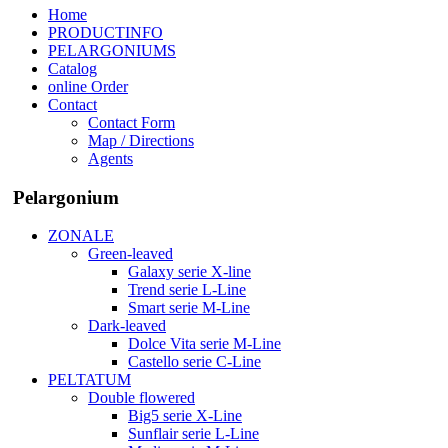
Home
PRODUCTINFO
PELARGONIUMS
Catalog
online Order
Contact
Contact Form
Map / Directions
Agents
Pelargonium
ZONALE
Green-leaved
Galaxy serie X-line
Trend serie L-Line
Smart serie M-Line
Dark-leaved
Dolce Vita serie M-Line
Castello serie C-Line
PELTATUM
Double flowered
Big5 serie X-Line
Sunflair serie L-Line