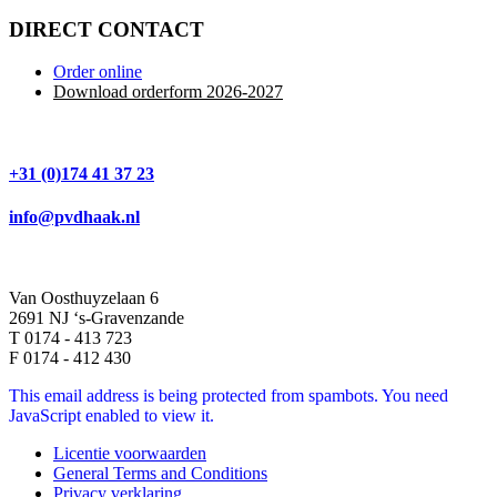
DIRECT CONTACT
Order online
Download orderform 2026
-20
27
+31 (0)174 41 37 23
info@pvdhaak.nl
Van Oosthuyzelaan 6
2691 NJ ‘s-Gravenzande
T 0174 - 413 723
F 0174 - 412 430
This email address is being protected from spambots. You need
JavaScript enabled to view it.
Licentie voorwaarden
General Terms and Conditions
Privacy verklaring