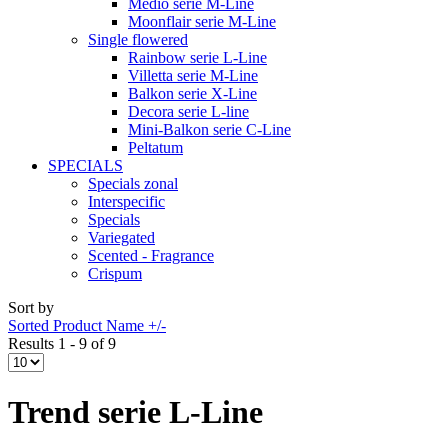
Medio serie M-Line
Moonflair serie M-Line
Single flowered
Rainbow serie L-Line
Villetta serie M-Line
Balkon serie X-Line
Decora serie L-line
Mini-Balkon serie C-Line
Peltatum
SPECIALS
Specials zonal
Interspecific
Specials
Variegated
Scented - Fragrance
Crispum
Sort by
Sorted Product Name +/-
Results 1 - 9 of 9
Trend serie L-Line