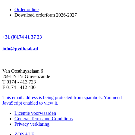
Order online
Download orderform 2026
-20
27
+31 (0)174 41 37 23
info@pvdhaak.nl
Van Oosthuyzelaan 6
2691 NJ ‘s-Gravenzande
T 0174 - 413 723
F 0174 - 412 430
This email address is being protected from spambots. You need
JavaScript enabled to view it.
Licentie voorwaarden
General Terms and Conditions
Privacy verklaring
ZONALE