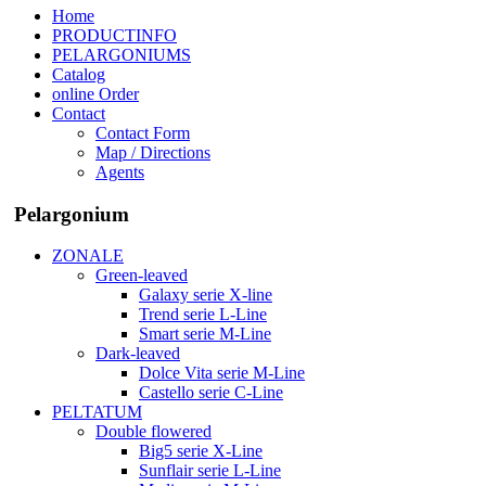
Home
PRODUCTINFO
PELARGONIUMS
Catalog
online Order
Contact
Contact Form
Map / Directions
Agents
Pelargonium
ZONALE
Green-leaved
Galaxy serie X-line
Trend serie L-Line
Smart serie M-Line
Dark-leaved
Dolce Vita serie M-Line
Castello serie C-Line
PELTATUM
Double flowered
Big5 serie X-Line
Sunflair serie L-Line