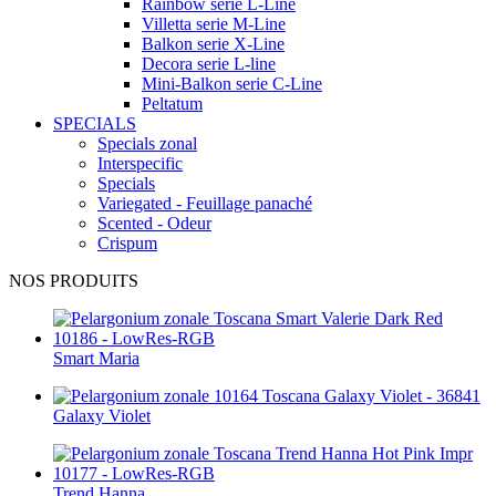
Rainbow serie L-Line
Villetta serie M-Line
Balkon serie X-Line
Decora serie L-line
Mini-Balkon serie C-Line
Peltatum
SPECIALS
Specials zonal
Interspecific
Specials
Variegated - Feuillage panaché
Scented - Odeur
Crispum
NOS PRODUITS
Smart Maria
Galaxy Violet
Trend Hanna