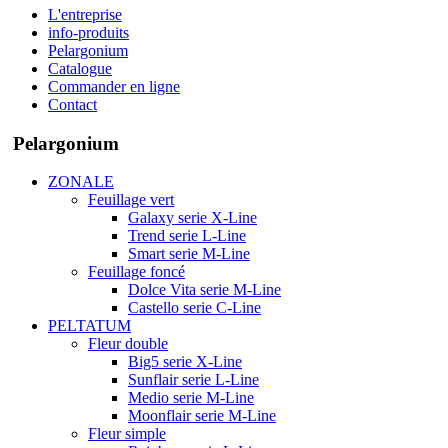
L'entreprise
info-produits
Pelargonium
Catalogue
Commander en ligne
Contact
Pelargonium
ZONALE
Feuillage vert
Galaxy serie X-Line
Trend serie L-Line
Smart serie M-Line
Feuillage foncé
Dolce Vita serie M-Line
Castello serie C-Line
PELTATUM
Fleur double
Big5 serie X-Line
Sunflair serie L-Line
Medio serie M-Line
Moonflair serie M-Line
Fleur simple