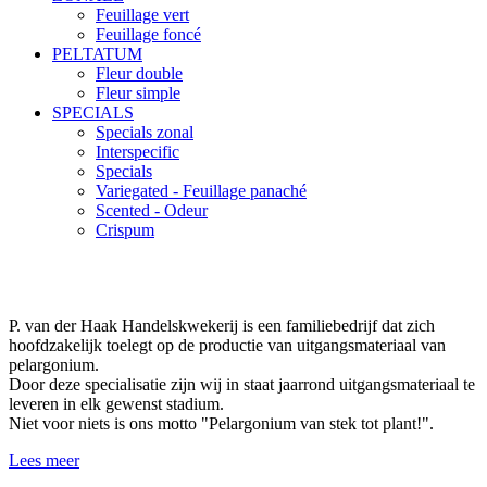
Feuillage vert
Feuillage foncé
PELTATUM
Fleur double
Fleur simple
SPECIALS
Specials zonal
Interspecific
Specials
Variegated - Feuillage panaché
Scented - Odeur
Crispum
P. van der Haak Handelskwekerij is een familiebedrijf dat zich
hoofdzakelijk toelegt op de productie van uitgangsmateriaal van
pelargonium.
Door deze specialisatie zijn wij in staat jaarrond uitgangsmateriaal te
leveren in elk gewenst stadium.
Niet voor niets is ons motto "Pelargonium van stek tot plant!".
Lees meer