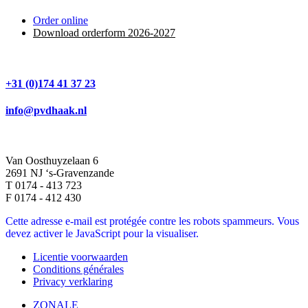
Order online
Download orderform 2026
-20
27
+31 (0)174 41 37 23
info@pvdhaak.nl
Van Oosthuyzelaan 6
2691 NJ ‘s-Gravenzande
T 0174 - 413 723
F 0174 - 412 430
Cette adresse e-mail est protégée contre les robots spammeurs. Vous
devez activer le JavaScript pour la visualiser.
Licentie voorwaarden
Conditions générales
Privacy verklaring
ZONALE