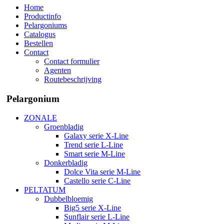
Home
Productinfo
Pelargoniums
Catalogus
Bestellen
Contact
Contact formulier
Agenten
Routebeschrijving
Pelargonium
ZONALE
Groenbladig
Galaxy serie X-Line
Trend serie L-Line
Smart serie M-Line
Donkerbladig
Dolce Vita serie M-Line
Castello serie C-Line
PELTATUM
Dubbelbloemig
Big5 serie X-Line
Sunflair serie L-Line