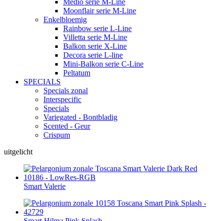
Medio serie M-Line
Moonflair serie M-Line
Enkelbloemig
Rainbow serie L-Line
Villetta serie M-Line
Balkon serie X-Line
Decora serie L-line
Mini-Balkon serie C-Line
Peltatum
SPECIALS
Specials zonal
Interspecific
Specials
Variegated - Bontbladig
Scented - Geur
Crispum
uitgelicht
Smart Valerie
Smart Hilma Pink Splash