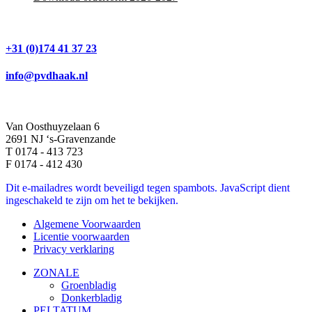
+31 (0)174 41 37 23
info@pvdhaak.nl
Van Oosthuyzelaan 6
2691 NJ ‘s-Gravenzande
T 0174 - 413 723
F 0174 - 412 430
Dit e-mailadres wordt beveiligd tegen spambots. JavaScript dient
ingeschakeld te zijn om het te bekijken.
Algemene Voorwaarden
Licentie voorwaarden
Privacy verklaring
ZONALE
Groenbladig
Donkerbladig
PELTATUM