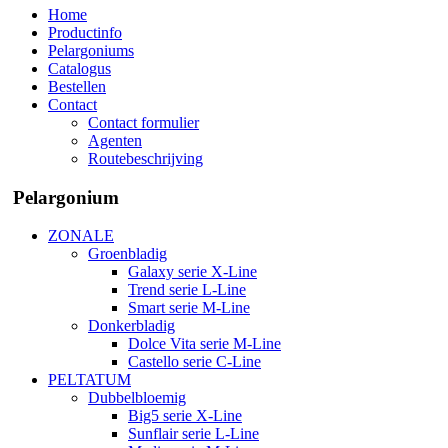
Home
Productinfo
Pelargoniums
Catalogus
Bestellen
Contact
Contact formulier
Agenten
Routebeschrijving
Pelargonium
ZONALE
Groenbladig
Galaxy serie X-Line
Trend serie L-Line
Smart serie M-Line
Donkerbladig
Dolce Vita serie M-Line
Castello serie C-Line
PELTATUM
Dubbelbloemig
Big5 serie X-Line
Sunflair serie L-Line