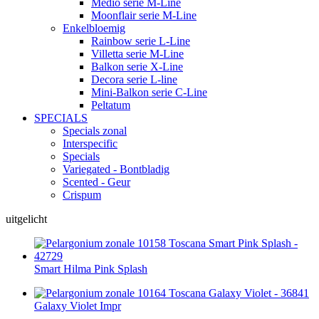
Medio serie M-Line
Moonflair serie M-Line
Enkelbloemig
Rainbow serie L-Line
Villetta serie M-Line
Balkon serie X-Line
Decora serie L-line
Mini-Balkon serie C-Line
Peltatum
SPECIALS
Specials zonal
Interspecific
Specials
Variegated - Bontbladig
Scented - Geur
Crispum
uitgelicht
Smart Hilma Pink Splash
Galaxy Violet Impr