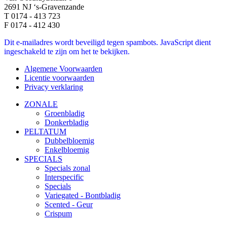
2691 NJ ‘s-Gravenzande
T 0174 - 413 723
F 0174 - 412 430
Dit e-mailadres wordt beveiligd tegen spambots. JavaScript dient
ingeschakeld te zijn om het te bekijken.
Algemene Voorwaarden
Licentie voorwaarden
Privacy verklaring
ZONALE
Groenbladig
Donkerbladig
PELTATUM
Dubbelbloemig
Enkelbloemig
SPECIALS
Specials zonal
Interspecific
Specials
Variegated - Bontbladig
Scented - Geur
Crispum