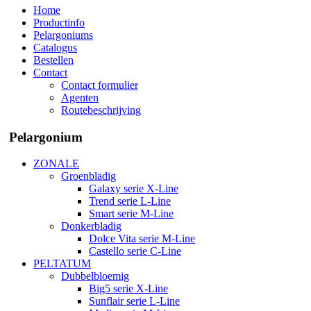
Home
Productinfo
Pelargoniums
Catalogus
Bestellen
Contact
Contact formulier
Agenten
Routebeschrijving
Pelargonium
ZONALE
Groenbladig
Galaxy serie X-Line
Trend serie L-Line
Smart serie M-Line
Donkerbladig
Dolce Vita serie M-Line
Castello serie C-Line
PELTATUM
Dubbelbloemig
Big5 serie X-Line
Sunflair serie L-Line