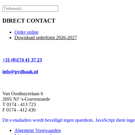
DIRECT CONTACT
Order online
Download orderform 2026
-20
27
+31 (0)174 41 37 23
info@pvdhaak.nl
Van Oosthuyzelaan 6
2691 NJ ‘s-Gravenzande
T 0174 - 413 723
F 0174 - 412 430
Dit e-mailadres wordt beveiligd tegen spambots. JavaScript dient inges
Algemene Voorwaarden