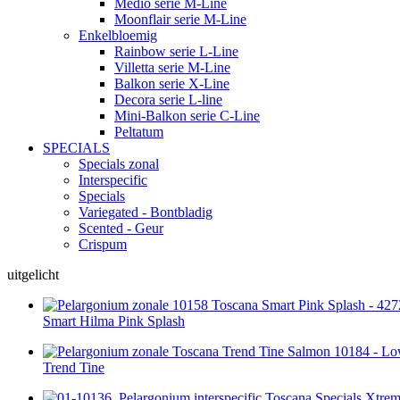
Medio serie M-Line
Moonflair serie M-Line
Enkelbloemig
Rainbow serie L-Line
Villetta serie M-Line
Balkon serie X-Line
Decora serie L-line
Mini-Balkon serie C-Line
Peltatum
SPECIALS
Specials zonal
Interspecific
Specials
Variegated - Bontbladig
Scented - Geur
Crispum
uitgelicht
Smart Hilma Pink Splash
Trend Tine