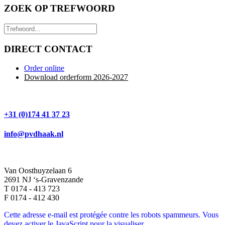
ZOEK OP TREFWOORD
DIRECT CONTACT
Order online
Download orderform 2026
-20
27
+31 (0)174 41 37 23
info@pvdhaak.nl
Van Oosthuyzelaan 6
2691 NJ ‘s-Gravenzande
T 0174 - 413 723
F 0174 - 412 430
Cette adresse e-mail est protégée contre les robots spammeurs. Vous
devez activer le JavaScript pour la visualiser.