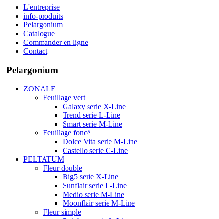
L'entreprise
info-produits
Pelargonium
Catalogue
Commander en ligne
Contact
Pelargonium
ZONALE
Feuillage vert
Galaxy serie X-Line
Trend serie L-Line
Smart serie M-Line
Feuillage foncé
Dolce Vita serie M-Line
Castello serie C-Line
PELTATUM
Fleur double
Big5 serie X-Line
Sunflair serie L-Line
Medio serie M-Line
Moonflair serie M-Line
Fleur simple