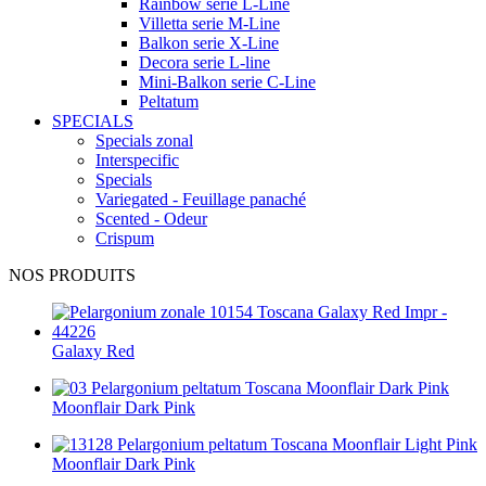
Rainbow serie L-Line
Villetta serie M-Line
Balkon serie X-Line
Decora serie L-line
Mini-Balkon serie C-Line
Peltatum
SPECIALS
Specials zonal
Interspecific
Specials
Variegated - Feuillage panaché
Scented - Odeur
Crispum
NOS PRODUITS
Galaxy Red
Moonflair Dark Pink
Moonflair Dark Pink