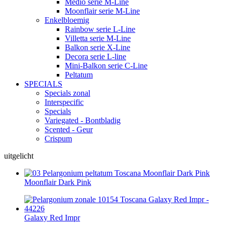
Medio serie M-Line
Moonflair serie M-Line
Enkelbloemig
Rainbow serie L-Line
Villetta serie M-Line
Balkon serie X-Line
Decora serie L-line
Mini-Balkon serie C-Line
Peltatum
SPECIALS
Specials zonal
Interspecific
Specials
Variegated - Bontbladig
Scented - Geur
Crispum
uitgelicht
Moonflair Dark Pink
Galaxy Red Impr