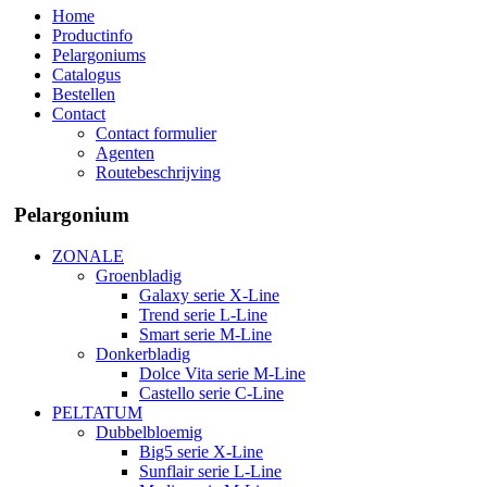
Home
Productinfo
Pelargoniums
Catalogus
Bestellen
Contact
Contact formulier
Agenten
Routebeschrijving
Pelargonium
ZONALE
Groenbladig
Galaxy serie X-Line
Trend serie L-Line
Smart serie M-Line
Donkerbladig
Dolce Vita serie M-Line
Castello serie C-Line
PELTATUM
Dubbelbloemig
Big5 serie X-Line
Sunflair serie L-Line