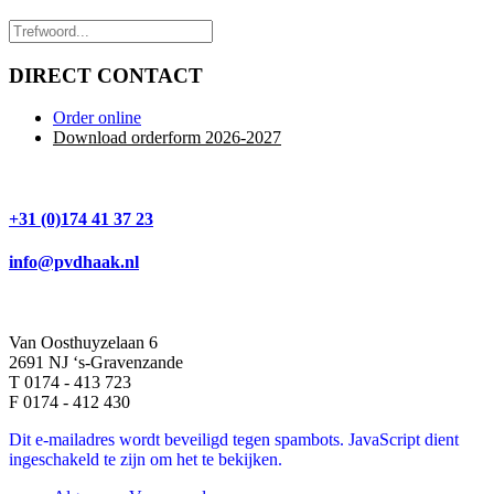
DIRECT CONTACT
Order online
Download orderform 2026
-20
27
+31 (0)174 41 37 23
info@pvdhaak.nl
Van Oosthuyzelaan 6
2691 NJ ‘s-Gravenzande
T 0174 - 413 723
F 0174 - 412 430
Dit e-mailadres wordt beveiligd tegen spambots. JavaScript dient
ingeschakeld te zijn om het te bekijken.